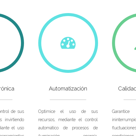
rónica
Automatización
Calida
ontrol de sus
Optimice el uso de sus
Garantice
s invirtiendo
recursos, mediante el control
ininterrumpi
iante el uso
automático de procesos de
fluctuaci
erramientas
iluminación, energía,
condicion