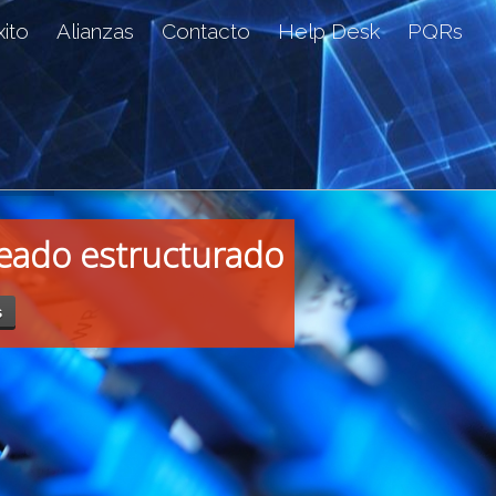
ito
Alianzas
Contacto
Help Desk
PQRs
eado estructurado
s